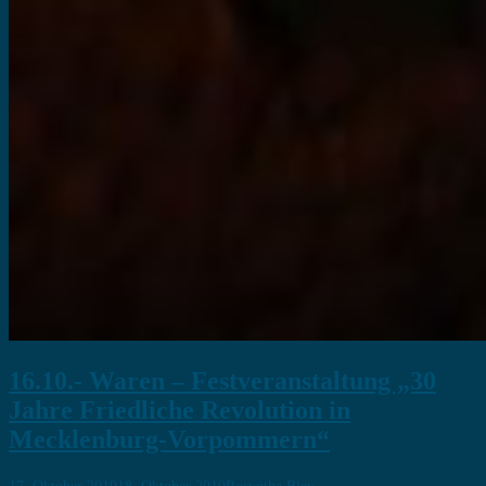
16.10.- Waren – Festveranstaltung „30
Jahre Friedliche Revolution in
Mecklenburg-Vorpommern“