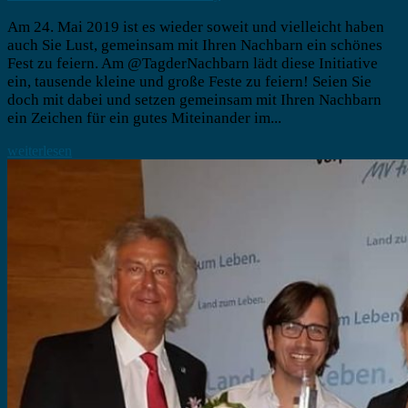
Am 24. Mai 2019 ist es wieder soweit und vielleicht haben
auch Sie Lust, gemeinsam mit Ihren Nachbarn ein schönes
Fest zu feiern. Am @TagderNachbarn lädt diese Initiative
ein, tausende kleine und große Feste zu feiern! Seien Sie
doch mit dabei und setzen gemeinsam mit Ihren Nachbarn
ein Zeichen für ein gutes Miteinander im...
weiterlesen