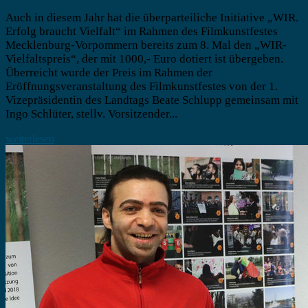
Auch in diesem Jahr hat die überparteiliche Initiative „WIR.
Erfolg braucht Vielfalt“ im Rahmen des Filmkunstfestes
Mecklenburg-Vorpommern bereits zum 8. Mal den „WIR-
Vielfaltspreis“, der mit 1000,- Euro dotiert ist übergeben.
Überreicht wurde der Preis im Rahmen der
Eröffnungsveranstaltung des Filmkunstfestes von der 1.
Vizepräsidentin des Landtags Beate Schlupp gemeinsam mit
Ingo Schlüter, stellv. Vorsitzender...
weiterlesen