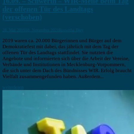
16.09. – Schwerin – WIR-Meile beim Tag
der offenen Tür des Landtags
(verschoben)
28. Mai 2019
18. November 2021
Roswitha Bley
2019 waren ca. 20.000 Bürgerinnen und Bürger auf dem
Demokratiefest mit dabei, das jährlich mit dem Tag der
offenen Tür des Landtags stattfindet. Sie nutzten die
Angebote und informierten sich über die Arbeit der Vereine,
Verbände und Institutionen in Mecklenburg-Vorpommern,
die sich unter dem Dach des Bündnisses WIR. Erfolg braucht
Vielfalt zusammengefunden haben. Außerdem...
weiterlesen