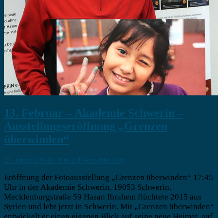
13. Februar – Akademie Schwerin –
Ausstellungseröffnung „Grenzen
überwinden“
28. Januar 2019
11. Juni 2019
Roswitha Bley
Eröffnung der Fotoausstellung „Grenzen überwinden“ 17:45
Uhr in der Akademie Schwerin, 19053 Schwerin,
Mecklenburgstraße 59 Hasan Ibrahem flüchtete 2015 aus
Syrien und lebt jetzt in Schwerin. Mit „Grenzen überwinden“
entwickelt er einen eigenen Blick auf seine neue Heimat, auf