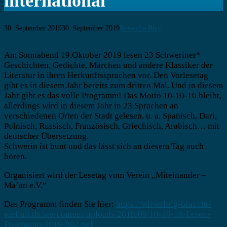
international“
30. September 2019
30. September 2019
Roswitha Bley
Beitragsnavigation
Am Sonnabend 19.Oktober 2019 lesen 23 Schweriner*
Geschichten, Gedichte, Märchen und andere Klassiker der
Literatur in ihren Herkunftssprachen vor. Den Vorlesetag
gibt es in diesem Jahr bereits zum dritten Mal. Und in diesem
Jahr gibt es das volle Programm! Das Motto 10-10-10 bleibt,
allerdings wird in diesem Jahr in 23 Sprachen an
verschiedenen Orten der Stadt gelesen, u. a. Spanisch, Dari,
Polnisch, Russisch, Französisch, Griechisch, Arabisch… mit
deutscher Übersetzung.
Schwerin ist bunt und das lässt sich an diesem Tag auch
hören.
Organisiert wird der Lesetag vom Verein „Miteinander –
Ma’an e.V.“
Das Programm finden Sie hier:
https://wir-erfolg-braucht-
vielfalt.de/wp-content/uploads/2019/09/10-10-10-Lesen-
Programm-2019-002.pdf