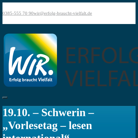
Bitte
Direkt
beachten
zum
0385-555 70 90
wir@erfolg-braucht-vielfalt.de
Sie:
Inhalt
Diese
Website
enthält
ein
Barrierefreiheitssystem.
19.10. – Schwerin –
„Vorlesetag – lesen