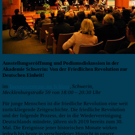
Ausstellungseröffnung und Podiumsdiskussion in der
Akademie Schwerin: Von der Friedlichen Revolution zur
Deutschen Einheit!
im
Tagungszentrum am Schloss
, Schwerin,
Mecklenburgstraße 59 von 18:00 – 20:30 Uhr
Für junge Menschen ist die friedliche Revolution eine weit
zurückliegende Zeitgeschichte. Die friedliche Revolution
und der folgende Prozess, der in die Wiedervereinigung
Deutschlands mündete, jähren sich 2019 bereits zum 30.
Mal. Die Ereignisse jener historischen Monate wirken
jedoch bis heute in verschiedener Hinsicht in unsere