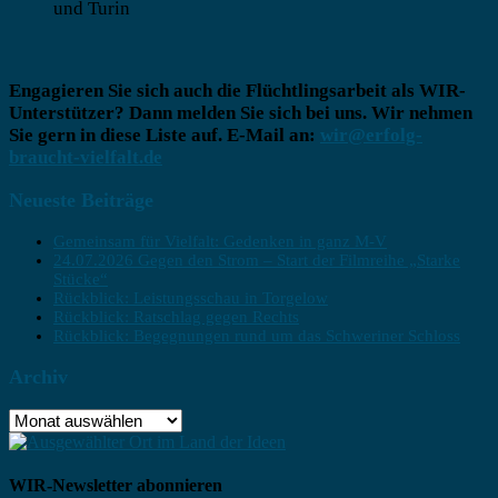
und Turin
Engagieren Sie sich auch die Flüchtlingsarbeit als WIR-
Unterstützer? Dann melden Sie sich bei uns. Wir nehmen
Sie gern in diese Liste auf. E-Mail an:
wir@erfolg-
braucht-vielfalt.de
Neueste Beiträge
Gemeinsam für Vielfalt: Gedenken in ganz M-V
24.07.2026 Gegen den Strom – Start der Filmreihe „Starke
Stücke“
Rückblick: Leistungsschau in Torgelow
Rückblick: Ratschlag gegen Rechts
Rückblick: Begegnungen rund um das Schweriner Schloss
Archiv
Archiv
WIR-Newsletter abonnieren