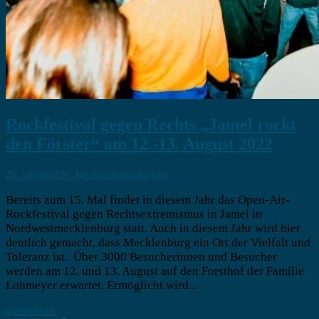
Rockfestival gegen Rechts „Jamel rockt
den Förster“ am 12.-13. August 2022
25. Juli 2022
29. Juli 2022
Roswitha Bley
Bereits zum 15. Mal findet in diesem Jahr das Open-Air-
Rockfestival gegen Rechtsextremismus in Jamel in
Nordwestmecklenburg statt. Auch in diesem Jahr wird hier
deutlich gemacht, dass Mecklenburg ein Ort der Vielfalt und
Toleranz ist. Über 3000 Besucherinnen und Besucher
werden am 12. und 13. August auf den Forsthof der Familie
Lohmeyer erwartet. Ermöglicht wird...
weiterlesen