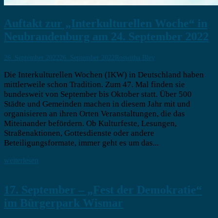
Auftakt zur „Interkulturellen Woche“ in
Neubrandenburg am 24. September 2022
26. September 2022
26. September 2022
Roswitha Bley
Die Interkulturellen Wochen (IKW) in Deutschland haben
mittlerweile schon Tradition. Zum 47. Mal finden sie
bundesweit von September bis Oktober statt. Über 500
Städte und Gemeinden machen in diesem Jahr mit und
organisieren an ihren Orten Veranstaltungen, die das
Miteinander befördern. Ob Kulturfeste, Lesungen,
Straßenaktionen, Gottesdienste oder andere
Beteiligungsformate, immer geht es um das...
weiterlesen
17. September – „Fest der Demokratie“
im Bürgerpark Wismar