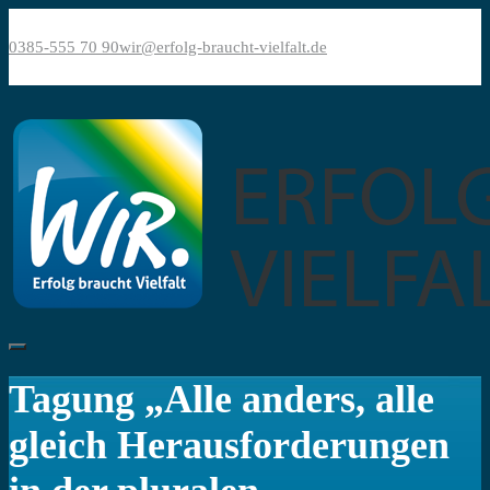
Bitte
Direkt
beachten
zum
0385-555 70 90
wir@erfolg-braucht-vielfalt.de
Sie:
Inhalt
Diese
Website
enthält
ein
Barrierefreiheitssystem.
Tagung „Alle anders, alle
gleich Herausforderungen