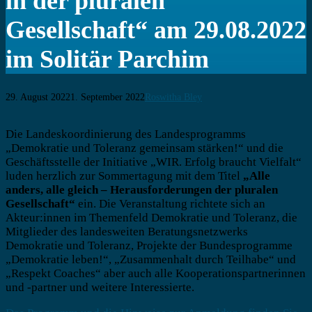
in der pluralen
Gesellschaft“ am 29.08.2022
im Solitär Parchim
29. August 2022
1. September 2022
Roswitha Bley
Beitragsnavigation
Die Landeskoordinierung des Landesprogramms
„Demokratie und Toleranz gemeinsam stärken!“ und die
Geschäftsstelle der Initiative „WIR. Erfolg braucht Vielfalt“
luden herzlich zur Sommertagung mit dem Titel
„Alle
anders, alle gleich – Herausforderungen der pluralen
Gesellschaft“
ein. Die Veranstaltung richtete sich an
Akteur:innen im Themenfeld Demokratie und Toleranz, die
Mitglieder des landesweiten Beratungsnetzwerks
Demokratie und Toleranz, Projekte der Bundesprogramme
„Demokratie leben!“, „Zusammenhalt durch Teilhabe“ und
„Respekt Coaches“ aber auch alle Kooperationspartnerinnen
und -partner und weitere Interessierte.