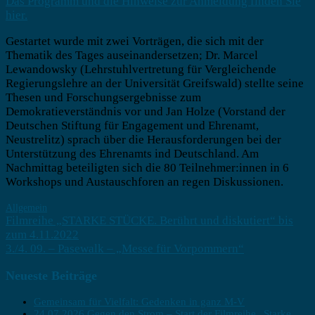
Das Programm und die Hinweise zur Anmeldung finden Sie
hier.
Gestartet wurde mit zwei Vorträgen, die sich mit der
Thematik des Tages auseinandersetzen; Dr. Marcel
Lewandowsky (Lehrstuhlvertretung für Vergleichende
Regierungslehre an der Universität Greifswald) stellte seine
Thesen und Forschungsergebnisse zum
Demokratieverständnis vor und Jan Holze (Vorstand der
Deutschen Stiftung für Engagement und Ehrenamt,
Neustrelitz) sprach über die Herausforderungen bei der
Unterstützung des Ehrenamts ind Deutschland. Am
Nachmittag beteiligten sich die 80 Teilnehmer:innen in 6
Workshops und Austauschforen an regen Diskussionen.
Allgemein
Beitragsnavigation
Filmreihe „STARKE STÜCKE. Berührt und diskutiert“ bis
zum 4.11.2022
3./4. 09. – Pasewalk – „Messe für Vorpommern“
Neueste Beiträge
Gemeinsam für Vielfalt: Gedenken in ganz M-V
24.07.2026 Gegen den Strom – Start der Filmreihe „Starke