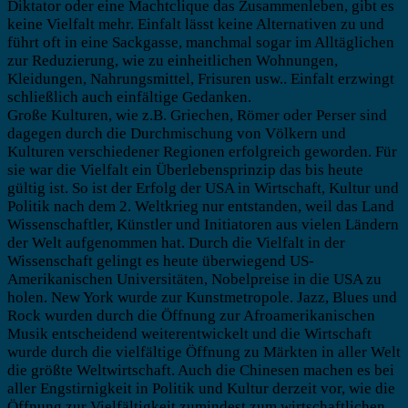
Diktator oder eine Machtclique das Zusammenleben, gibt es
keine Vielfalt mehr. Einfalt lässt keine Alternativen zu und
führt oft in eine Sackgasse, manchmal sogar im Alltäglichen
zur Reduzierung, wie zu einheitlichen Wohnungen,
Kleidungen, Nahrungsmittel, Frisuren usw.. Einfalt erzwingt
schließlich auch einfältige Gedanken.
Große Kulturen, wie z.B. Griechen, Römer oder Perser sind
dagegen durch die Durchmischung von Völkern und
Kulturen verschiedener Regionen erfolgreich geworden. Für
sie war die Vielfalt ein Überlebensprinzip das bis heute
gültig ist. So ist der Erfolg der USA in Wirtschaft, Kultur und
Politik nach dem 2. Weltkrieg nur entstanden, weil das Land
Wissenschaftler, Künstler und Initiatoren aus vielen Ländern
der Welt aufgenommen hat. Durch die Vielfalt in der
Wissenschaft gelingt es heute überwiegend US-
Amerikanischen Universitäten, Nobelpreise in die USA zu
holen. New York wurde zur Kunstmetropole. Jazz, Blues und
Rock wurden durch die Öffnung zur Afroamerikanischen
Musik entscheidend weiterentwickelt und die Wirtschaft
wurde durch die vielfältige Öffnung zu Märkten in aller Welt
die größte Weltwirtschaft. Auch die Chinesen machen es bei
aller Engstirnigkeit in Politik und Kultur derzeit vor, wie die
Öffnung zur Vielfältigkeit zumindest zum wirtschaftlichen