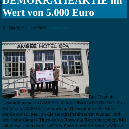
DEMOKRATIEAKTIE im
Wert von 5.000 Euro
16. Mai 2019
11. Juni 2019
Roswitha Bley
Beitragsnavigation
Das Team des
Gesundheitsparks AMSEE hat eine DEMOKRATIEAKTIE in
Höhe von 5.000 Euro erworben. Die symbolische Aktie
wurde am 15. Mai an die Geschäftsführer Dr. Gunnar und
den Sohn Hannes Thies durch Roswitha Bley übergeben. Mit
dabei war auch der Geschäftsführer der RAA Waren/Müritz,