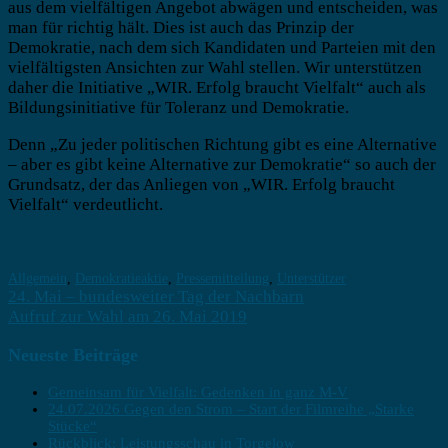
aus dem vielfältigen Angebot abwägen und entscheiden, was
man für richtig hält. Dies ist auch das Prinzip der
Demokratie, nach dem sich Kandidaten und Parteien mit den
vielfältigsten Ansichten zur Wahl stellen. Wir unterstützen
daher die Initiative „WIR. Erfolg braucht Vielfalt“ auch als
Bildungsinitiative für Toleranz und Demokratie.
Denn „Zu jeder politischen Richtung gibt es eine Alternative
– aber es gibt keine Alternative zur Demokratie“ so auch der
Grundsatz, der das Anliegen von „WIR. Erfolg braucht
Vielfalt“ verdeutlicht.
Allgemein
,
Demokratieaktie
,
Pressemitteilung
,
Unterstützer
Beitragsnavigation
24. Mai – bundesweiter Tag der Nachbarn
Aufruf zur Wahl am 26. Mai 2019
Neueste Beiträge
Gemeinsam für Vielfalt: Gedenken in ganz M-V
24.07.2026 Gegen den Strom – Start der Filmreihe „Starke
Stücke“
Rückblick: Leistungsschau in Torgelow