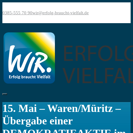
Bitte
Direkt
beachten
zum
0385-555 70 90
wir@erfolg-braucht-vielfalt.de
Sie:
Inhalt
Diese
Website
enthält
ein
Barrierefreiheitssystem.
15. Mai – Waren/Müritz –
Übergabe einer