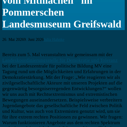
vom Mitmachen“ im
Pommerschen
Landesmuseum Greifswald
26. Mai 2026
9. Juni 2026
Julia Hahnke
Beitragsnavigation
Bereits zum 5. Mal veranstalten wir gemeinsam mit der
Landeskoordinierungsstelle für Demokratie und Toleranz
bei der Landeszentrale für politische Bildung MV eine
Tagung rund um die Möglichkeiten und Erfahrungen in der
Demokratiestärkung. Mit der Frage: „Wie reagieren wir als
zivilgesellschaftliche Akteure mit unseren Projekten auf die
gegenwärtig besorgniserregenden Entwicklungen?“ wollen
wir uns auch mit Rechtsextremismus und extremistischen
Bewegungen auseinandersetzen. Beispielsweise verbreitern
Jugendangebote das gesellschaftliche Feld zwischen Politik
und Kultur, was auch von Extremisten genutzt wird, um sie
für ihre extrem rechten Positionen zu gewinnen. Wir fragen:
Warum funktionieren Angebote aus dem rechten Spektrum