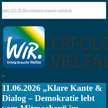
Bitte
Direkt
beachten
zum
0385-555 70 90
wir@erfolg-braucht-vielfalt.de
Sie:
Inhalt
Diese
Website
enthält
ein
Barrierefreiheitssystem.
11.06.2026 „Klare Kante &
Dialog – Demokratie lebt