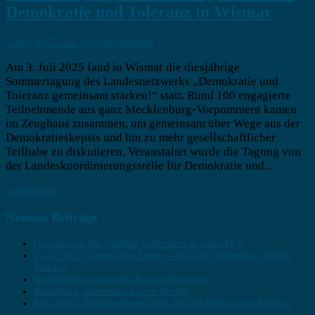
Demokratie und Toleranz in Wismar
7. Juli 2025
7. Juli 2025
Julia Martens
Am 3. Juli 2025 fand in Wismar die diesjährige
Sommertagung des Landesnetzwerks „Demokratie und
Toleranz gemeinsam stärken!“ statt. Rund 100 engagierte
Teilnehmende aus ganz Mecklenburg-Vorpommern kamen
im Zeughaus zusammen, um gemeinsam über Wege aus der
Demokratieskepsis und hin zu mehr gesellschaftlicher
Teilhabe zu diskutieren. Veranstaltet wurde die Tagung von
der Landeskoordinierungsstelle für Demokratie und...
weiterlesen
Neueste Beiträge
Gemeinsam für Vielfalt: Gedenken in ganz M-V
24.07.2026 Gegen den Strom – Start der Filmreihe „Starke
Stücke“
Rückblick: Leistungsschau in Torgelow
Rückblick: Ratschlag gegen Rechts
Rückblick: Begegnungen rund um das Schweriner Schloss