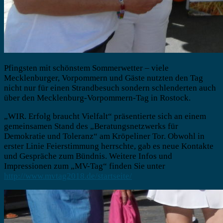
Pfingsten mit schönstem Sommerwetter – viele
Mecklenburger, Vorpommern und Gäste nutzten den Tag
nicht nur für einen Strandbesuch sondern schlenderten auch
über den Mecklenburg-Vorpommern-Tag in Rostock.
„WIR. Erfolg braucht Vielfalt“ präsentierte sich an einem
gemeinsamen Stand des „Beratungsnetzwerks für
Demokratie und Toleranz“ am Kröpeliner Tor. Obwohl in
erster Linie Feierstimmung herrschte, gab es neue Kontakte
und Gespräche zum Bündnis. Weitere Infos und
Impressionen zum „MV-Tag“ finden Sie unter
http://www.mvtag2018.de/startseite/