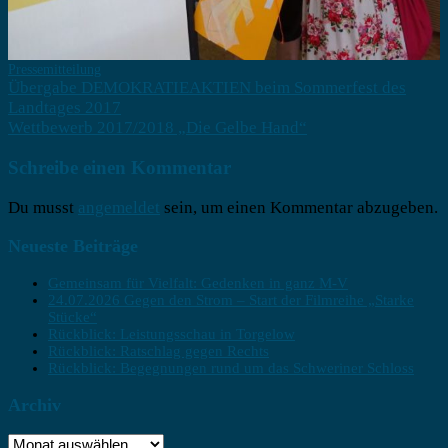
24.07.2026 Gegen den Strom – Start der Filmreihe „Starke
Stücke“
Rückblick: Leistungsschau in Torgelow
Rückblick: Ratschlag gegen Rechts
Rückblick: Begegnungen rund um das Schweriner Schloss
Archiv
Archiv
WIR-Newsletter abonnieren
Datenschutzhinweis
*
Ich stimme der Speicherung meiner E-Mail-Adresse
gemäß der Datenschutzerklärung dieser Seite zu.