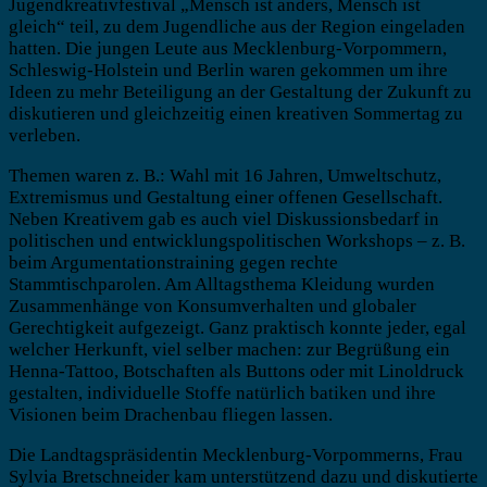
Jugendkreativfestival „Mensch ist anders, Mensch ist
gleich“ teil, zu dem Jugendliche aus der Region eingeladen
hatten. Die jungen Leute aus Mecklenburg-Vorpommern,
Schleswig-Holstein und Berlin waren gekommen um ihre
Ideen zu mehr Beteiligung an der Gestaltung der Zukunft zu
diskutieren und gleichzeitig einen kreativen Sommertag zu
verleben.
Themen waren z. B.: Wahl mit 16 Jahren, Umweltschutz,
Extremismus und Gestaltung einer offenen Gesellschaft.
Neben Kreativem gab es auch viel Diskussionsbedarf in
politischen und entwicklungspolitischen Workshops – z. B.
beim Argumentationstraining gegen rechte
Stammtischparolen. Am Alltagsthema Kleidung wurden
Zusammenhänge von Konsumverhalten und globaler
Gerechtigkeit aufgezeigt. Ganz praktisch konnte jeder, egal
welcher Herkunft, viel selber machen: zur Begrüßung ein
Henna-Tattoo, Botschaften als Buttons oder mit Linoldruck
gestalten, individuelle Stoffe natürlich batiken und ihre
Visionen beim Drachenbau fliegen lassen.
Die Landtagspräsidentin Mecklenburg-Vorpommerns, Frau
Sylvia Bretschneider kam unterstützend dazu und diskutierte