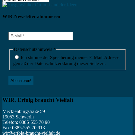
WIR. Erfolg braucht Vielfalt
Mecklenburgstraße 59
19053 Schwerin
Telefon: 0385-555 70 90
Fax: 0385-555 70 913
wir@erfolg-braucht-vielfalt.de
Träger:
Akademie Schwerin e. V.
Haus für Politik, Wirtschaft und Kultur in Mecklenburg-
Vorpommern
www.akademie-schwerin.de
IMPRESSUM
DATENSCHUTZERKLÄRUNG
Soziale Netzwerke
unsere Facebookseite
Instagram