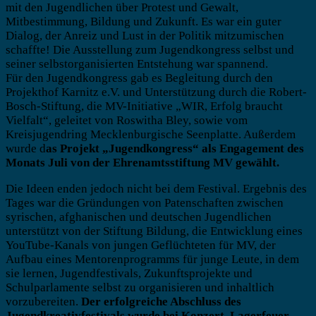
mit den Jugendlichen über Protest und Gewalt,
Mitbestimmung, Bildung und Zukunft. Es war ein guter
Dialog, der Anreiz und Lust in der Politik mitzumischen
schaffte! Die Ausstellung zum Jugendkongress selbst und
seiner selbstorganisierten Entstehung war spannend.
Für den Jugendkongress gab es Begleitung durch den
Projekthof Karnitz e.V. und Unterstützung durch die Robert-
Bosch-Stiftung, die MV-Initiative „WIR, Erfolg braucht
Vielfalt“, geleitet von Roswitha Bley, sowie vom
Kreisjugendring Mecklenburgische Seenplatte. Außerdem
wurde d
as Projekt „Jugendkongress“ als Engagement des
Monats Juli von der Ehrenamtsstiftung MV gewählt.
Die Ideen enden jedoch nicht bei dem Festival. Ergebnis des
Tages war die Gründungen von Patenschaften zwischen
syrischen, afghanischen und deutschen Jugendlichen
unterstützt von der Stiftung Bildung, die Entwicklung eines
YouTube-Kanals von jungen Geflüchteten für MV, der
Aufbau eines Mentorenprogramms für junge Leute, in dem
sie lernen, Jugendfestivals, Zukunftsprojekte und
Schulparlamente selbst zu organisieren und inhaltlich
vorzubereiten.
Der erfolgreiche Abschluss des
Jugendkreativfestivals wurde bei Konzert, Lagerfeuer