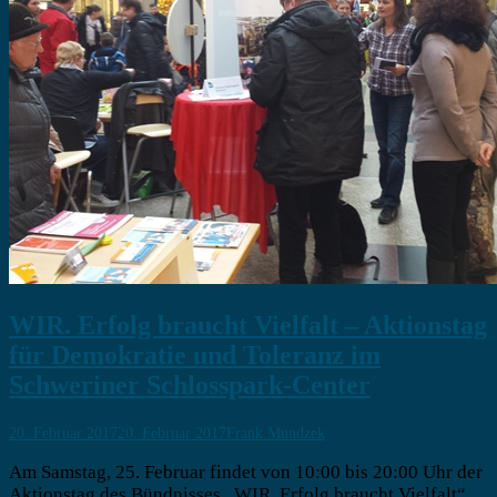
WIR. Erfolg braucht Vielfalt – Aktionstag
für Demokratie und Toleranz im
Schweriner Schlosspark-Center
20. Februar 2017
20. Februar 2017
Frank Mundzek
Am Samstag, 25. Februar findet von 10:00 bis 20:00 Uhr der
Aktionstag des Bündnisses „WIR. Erfolg braucht Vielfalt“