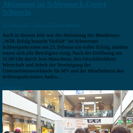
Aktionstag im Schlosspark-Center
Schwerin
28. Februar 2017
1. März 2017
Frank Mundzek
Auch in diesem Jahr war der Aktionstag des Bündnisses
„WIR. Erfolg braucht Vielfalt“ im Schweriner
Schlossparkcenter am 25. Februar ein voller Erfolg, darüber
waren sich alle Beteiligten einig. Nach der Eröffnung um
11:00 Uhr durch Jens Matschenz, den Geschäftsführer
Wirtschaft und Arbeit der Vereinigung der
Unternehmensverbände für MV und der Mitarbeiterin des
Schlossparkcenters Andra...
weiterlesen