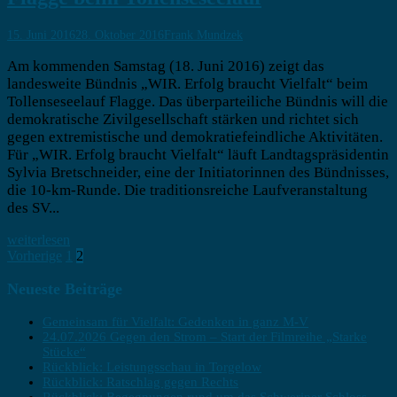
15. Juni 2016
28. Oktober 2016
Frank Mundzek
Am kommenden Samstag (18. Juni 2016) zeigt das
landesweite Bündnis „WIR. Erfolg braucht Vielfalt“ beim
Tollenseseelauf Flagge. Das überparteiliche Bündnis will die
demokratische Zivilgesellschaft stärken und richtet sich
gegen extremistische und demokratiefeindliche Aktivitäten.
Für „WIR. Erfolg braucht Vielfalt“ läuft Landtagspräsidentin
Sylvia Bretschneider, eine der Initiatorinnen des Bündnisses,
die 10-km-Runde. Die traditionsreiche Laufveranstaltung
des SV...
weiterlesen
Seitennummerierung
Vorherige
1
2
der
Neueste Beiträge
Beiträge
Gemeinsam für Vielfalt: Gedenken in ganz M-V
24.07.2026 Gegen den Strom – Start der Filmreihe „Starke
Stücke“
Rückblick: Leistungsschau in Torgelow
Rückblick: Ratschlag gegen Rechts