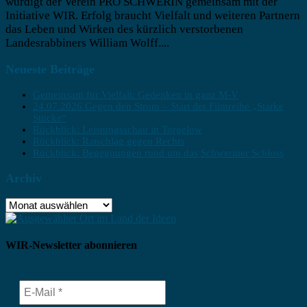
würdigt der Verein PRO SCHWERIN gemeinsam mit der
Initiative WIR. Erfolg braucht Vielfalt und weiteren Partnern
das Leben und Wirken des kürzlich verstorbenen
Landesrabbiners William Wolff....
Neueste Beiträge
Gemeinsam für Vielfalt: Gedenken in ganz M-V
24.07.2026 Gegen den Strom – Start der Filmreihe „Starke
Stücke“
Rückblick: Leistungsschau in Torgelow
Rückblick: Ratschlag gegen Rechts
Rückblick: Begegnungen rund um das Schweriner Schloss
Archiv
Archiv
WIR-Newsletter abonnieren