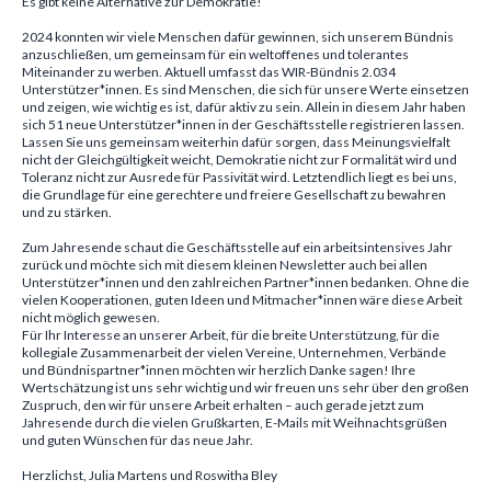
Es gibt keine Alternative zur Demokratie!
2024 konnten wir viele Menschen dafür gewinnen, sich unserem Bündnis
anzuschließen, um gemeinsam für ein weltoffenes und tolerantes
Miteinander zu werben. Aktuell umfasst das WIR-Bündnis 2.034
Unterstützer*innen. Es sind Menschen, die sich für unsere Werte einsetzen
und zeigen, wie wichtig es ist, dafür aktiv zu sein. Allein in diesem Jahr haben
sich 51 neue Unterstützer*innen in der Geschäftsstelle registrieren lassen.
Lassen Sie uns gemeinsam weiterhin dafür sorgen, dass Meinungsvielfalt
nicht der Gleichgültigkeit weicht, Demokratie nicht zur Formalität wird und
Toleranz nicht zur Ausrede für Passivität wird. Letztendlich liegt es bei uns,
die Grundlage für eine gerechtere und freiere Gesellschaft zu bewahren
und zu stärken.
Zum Jahresende schaut die Geschäftsstelle auf ein arbeitsintensives Jahr
zurück und möchte sich mit diesem kleinen Newsletter auch bei allen
Unterstützer*innen und den zahlreichen Partner*innen bedanken. Ohne die
vielen Kooperationen, guten Ideen und Mitmacher*innen wäre diese Arbeit
nicht möglich gewesen.
Für Ihr Interesse an unserer Arbeit, für die breite Unterstützung, für die
kollegiale Zusammenarbeit der vielen Vereine, Unternehmen, Verbände
und Bündnispartner*innen möchten wir herzlich Danke sagen! Ihre
Wertschätzung ist uns sehr wichtig und wir freuen uns sehr über den großen
Zuspruch, den wir für unsere Arbeit erhalten – auch gerade jetzt zum
Jahresende durch die vielen Grußkarten, E-Mails mit Weihnachtsgrüßen
und guten Wünschen für das neue Jahr.
Herzlichst, Julia Martens und Roswitha Bley