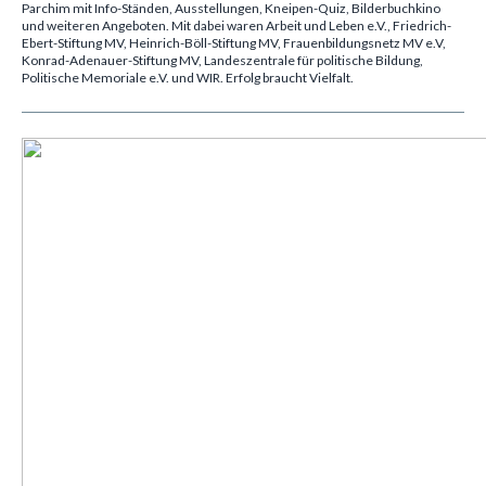
Parchim mit Info-Ständen, Ausstellungen, Kneipen-Quiz, Bilderbuchkino
und weiteren Angeboten. Mit dabei waren Arbeit und Leben e.V., Friedrich-
Ebert-Stiftung MV, Heinrich-Böll-Stiftung MV, Frauenbildungsnetz MV e.V,
Konrad-Adenauer-Stiftung MV, Landeszentrale für politische Bildung,
Politische Memoriale e.V. und WIR. Erfolg braucht Vielfalt.