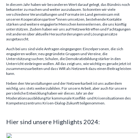
In diesem Jahr haben wir besonderen Wert darauf gelegt, das Bündnis noch
bekannter zu machen und weiter auszubauen. So konnten wir viele
verschiedene Veranstaltungen und Formate im Land gemeinsam mit
unseren Kooperationspartner*innen umsetzen, bestehende Kontakte
stärken und weitere engagierte Menschen kennenlernen, die uns künftig
unterstützen. Zudem haben wir uns auf Netzwerktreffen und Fachtagungen
mit anderen über aktuelle Herausforderungen und Lösungsansätze
ausgetauscht.
Auch bei uns sind viele Anfragen eingegangen: Einzelpersonen, die sich
engagieren wollen; neu gegründete Gruppen und Vereine, die
Unterstützung suchen; Schulen, die Demokratiebildung stärker in den
Unterricht einbringen wollen. All das zeigt uns, wie wichtig es gerade jetzt ist
zusammenzuarbeiten und dass WIR als Netzwerk dazu einen Beitrag leisten
kann.
Neben den Veranstaltungen und der Netzwerkarbeit ist uns außerdem
wichtig, uns stets weiterzubilden. Für unsere Arbeit, aber auch für unsere
persönliche Entwicklung haben wir dieses Jahr an der
Moderationsausbildung für kommunale Konflikt- und Krisensituationen des
Kompetenzzentrums Krisen-Dialog-Zukunft teilgenommen.
Hier sind unsere Highlights 2024: