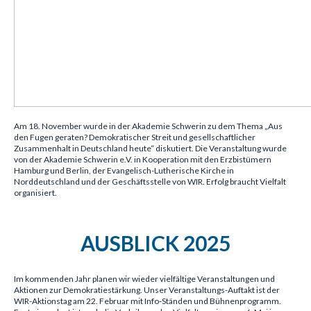
Am 18. November wurde in der Akademie Schwerin zu dem Thema „Aus
den Fugen geraten? Demokratischer Streit und gesellschaftlicher
Zusammenhalt in Deutschland heute“ diskutiert. Die Veranstaltung wurde
von der Akademie Schwerin e.V. in Kooperation mit den Erzbistümern
Hamburg und Berlin, der Evangelisch-Lutherische Kirche in
Norddeutschland und der Geschäftsstelle von WIR. Erfolg braucht Vielfalt
organisiert.
AUSBLICK 2025
Im kommenden Jahr planen wir wieder vielfältige Veranstaltungen und
Aktionen zur Demokratiestärkung. Unser Veranstaltungs-Auftakt ist der
WIR-Aktionstag am 22. Februar mit Info-Ständen und Bühnenprogramm.